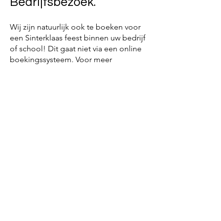
Bedrijfsbezoek.
Wij zijn natuurlijk ook te boeken voor
een Sinterklaas feest binnen uw bedrijf
of school! Dit gaat niet via een online
boekingssysteem. Voor meer
informatie kijkt u op de pagina
'Mogelijkheden'
.
Bekijk hier onze voorwaarden:
www.sint-
pietenbrigade.nl/algemene-
voorwaarden
Alle beelden op deze site zijn